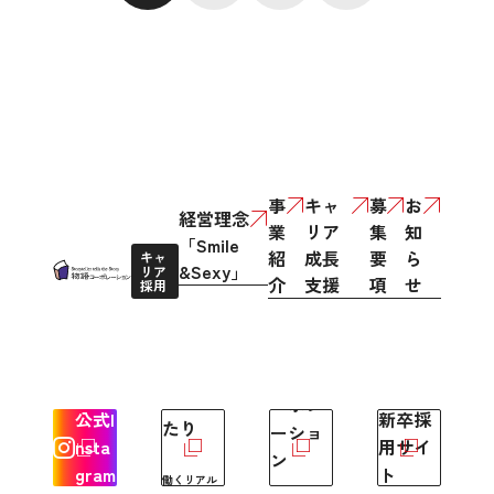
事
キャ
募
お
経営理念
業
リア
集
知
「Smile
紹
成長
要
ら
キャ
&Sexy」
リア
介
支援
項
せ
採用
もっと
物語コ
ものが
ーポレ
公式I
新卒採
たり
ーショ
nsta
用サイ
ン
gram
ト
働くリアル