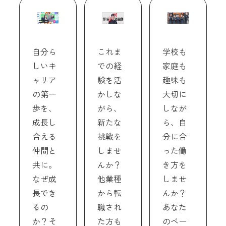
自分ら
これま
学校も
しいキ
での経
家庭も
ャリア
験を活
趣味も
の第一
かしな
大切に
歩を、
がら、
しなが
成長し
新たな
ら、自
合える
挑戦を
分に合
仲間と
しませ
った働
共に。
んか？
き方を
なぜ成
他業種
しませ
長でき
から転
んか？
るの
職され
あなた
か？そ
た方も
のペー