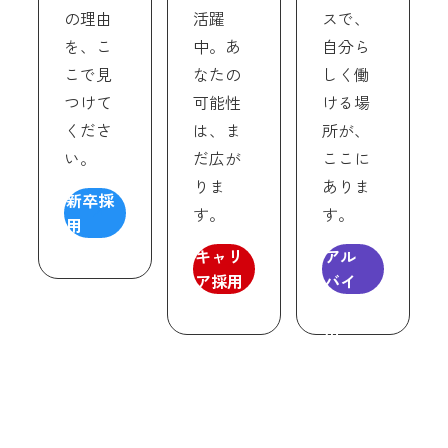
の理由
活躍
スで、
を、こ
中。あ
自分ら
こで見
なたの
しく働
つけて
可能性
ける場
くださ
は、ま
所が、
い。
だ広が
ここに
りま
ありま
新卒採
パー
す。
す。
用
ト・
キャリ
アル
ア採用
バイ
ト採
用